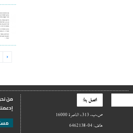
‹
من نح
اتصل بنا:
إدعمنا
ص.ب. 313، الناصرة 16000
مستن
هاتف: 04-6462138