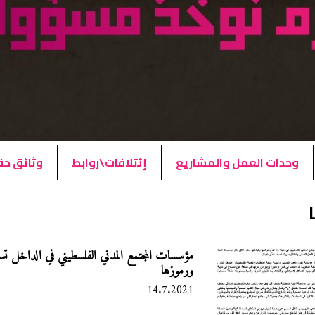
وحدات العمل والمشاريع
إئتلافات\روابط
وثائق ح
ا
مؤسسات المجتمع المدني الفلسطيني في الداخل تستن
ورموزها
14.7.2021