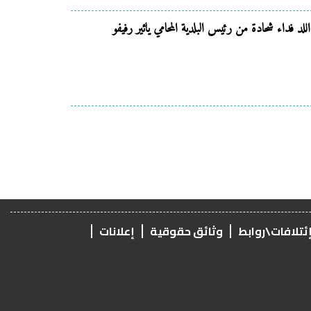
للد فداء شحادة من رئيس البلدية المحامي يائير رفيفو
ئتلافات\روابط
وثائق حقوقية
إعلانات