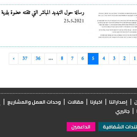
رسالة حول التهديد المباشر التي تلقته عضوة بلدية ا
25.5.2021
›
37
36
...
8
7
6
5
4
3
2
1
ن
إصداراتنا
اخبارنا
مقالات
وحدات العمل والمشاريع
إ
جاليري
دات الشفافية
الداعمين