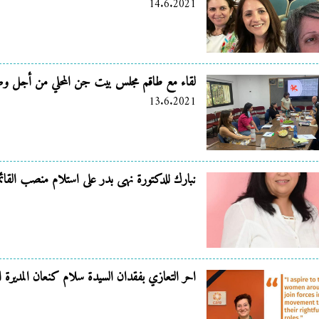
14.6.2021
لقاء مع طاقم مجلس بيت جن المحلي من أجل وض
13.6.2021
نبارك للدكتورة نهى بدر على استلام منصب القائمة
احر التعازي بفقدان السيدة سلام كنعان المديرة ال