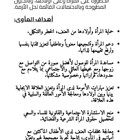
الخطورة على المرأة وعلى أولادها، وبالحلول
المطروحة وبالاحتمالات القائمة لحل الأزمة.
أهداف المأوى:
حماية المرأة وأولادها من العنف، الخطر والتنكيل.
دعم المرأة وتشجيعها معنوياً وعاطفياً لتعزيز ثقتها بنفسها
ولرفع تقييمها لذاتها.
مساعدة المرأة للوصول لأفضل صورة من التواصل مع
زوجها ومع محيطها العائلي والاجتماعي بما يتلاءم مع
حدودها، قراراتها وخصوصية مشكلتها.
تعزيز مهارات الأمومة لدى المرأة وتعزيز العلاقة الايجابية
بينها وبين أولادها ومعالجة الأمور العالقة والسلبية في
هذه العلاقة.
منح الاستشارة الاجتماعية والقانونية للنساء والسعي
لتحصيل حقوق المرأة الشرعية والقضائية.
معالجة مخلفات العنف لدى الأطفال الماكثين مع
أمهاتهم في المأوى، إتاحة تجربة مصححة لهم وتعزيز