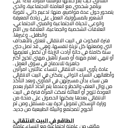
السابق، حيث يتم خلالها مرافقة المرأة، بناءاً على
برنامج شخصي مع العاملة الاجتماعية، والذي
يتمحور حول عدة مواضيع، منها: تدعيم ذاتي، تقوية
الشعور بالمسؤولية، العمل على زيادة المعرفة
والوعي للحياة الاجتماعية والمبنى الاجتماعي،
العلاقات الشخصية والجماعية، العلاقة بين الأم
والطفل... وغيرها.
فترة المكوث في البيت الانتقالي تتعلق بالأهداف
التي وضعتها كل نزيلة لنفسها، وهي قد تصل حتى
سنة كاملة في حالة أرادت النزيلة أن تكمل تعليمها
أو تنهي تعلم مهنة أو مسار تأهيل مهني لتخرج أكثر
جاهزية للاندماج في سوق العمل .
عادة يأوي البيت الانتقالي للنساء عائلتين: امرأتين
وأطفالهن. النساء اللواتي يمكثن في البيت الانتقالي
هن نساء بدأن مسيرتهن في المأوى وبعد التأكد
من زوال العنف والخطر وعندما يتم اتخاذ القرار بعدم
العودة للزوج أو العائلة تمكث المرأة فترة في البيت
الانتقالي بعدها يمكنها الحصول على منحة من
وزارة الإسكان لتمويل أجرة بيت مستقل ومن ثم
الخروج للمجتمع والبيئة الطبيعية من جديد.
الطاقم في البيت الانتقالي:
مؤلف من عاملة اجتماعية مع النساء،عاملة