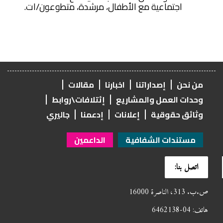
اجتماعية مع الأطفال، مرشدة، متطوعون/ات.
من نحن
إصداراتنا
اخبارنا
مقالات
وحدات العمل والمشاريع
إئتلافات\روابط
وثائق حقوقية
إعلانات
إدعمنا
جاليري
مستندات الشفافية
الداعمين
اتصل بنا:
ص.ب. 313، الناصرة 16000
هاتف: 04-6462138