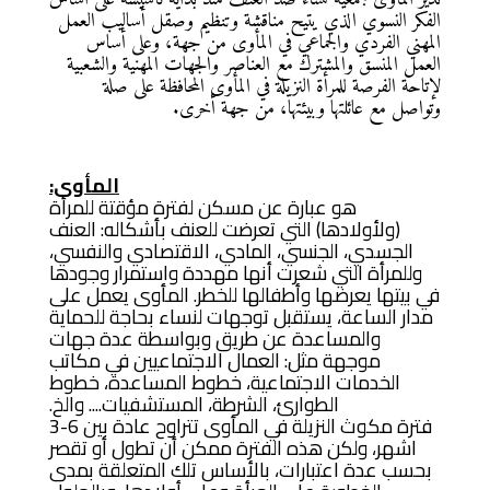
الفكر النسوي الذي يتيح مناقشة وتنظيم وصقل أساليب العمل
المهني الفردي والجماعي في المأوى من جهة، وعلى أساس
العمل المنسق والمشترك مع العناصر والجهات المهنية والشعبية
لإتاحة الفرصة للمرأة النزيلة في المأوى المحافظة على صلة
وتواصل مع عائلتها وبيئتها، من جهة أخرى.
المأوى:
هو عبارة عن مسكن لفترة مؤقتة للمرأة
(ولأولادها) التي تعرضت للعنف بأشكاله: العنف
الجسدي، الجنسي، المادي، الاقتصادي والنفسي،
وللمرأة التي شعرت أنها مهددة واستمرار وجودها
في بيتها يعرضها وأطفالها للخطر. المأوى يعمل على
مدار الساعة، يستقبل توجهات لنساء بحاجة للحماية
والمساعدة عن طريق وبواسطة عدة جهات
موجهة مثل: العمال الاجتماعيين في مكاتب
الخدمات الاجتماعية، خطوط المساعدة، خطوط
الطوارئ، الشرطة، المستشفيات.... والخ.
فترة مكوث النزيلة في المأوى تتراوح عادة بين 6-3
اشهر، ولكن هذه الفترة ممكن أن تطول أو تقصر
بحسب عدة اعتبارات، بالأساس تلك المتعلقة بمدى