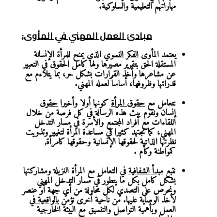
مهاراتهم التعليمية والسلوكية.
مبادئ العمل المهني في المأوى:
يعتمد المأوى
الفكر النسوي
الذي يمنح للمرأة الإنسانة
المستقلة الحق بتقرير مصيرها ولها كامل الحقوق في التعبير
عن مشاعرها وأخذ القرارات بشكل حر، بما يتلاءم مع
قدراتها وظروفها، أساساً لعمله المهني.
نتعامل مع
حقوق المرأة
كونها أولا وأخيرا
حقوق
إنسان
ونقوم ببث هذه الرسالة في كل فرصة من خلال
اللقاءات مع أفراد المجتمع والأسرة في مسار التدخل
المهني، كما نجتهد كثيرا في مساعدة المرأة لتغيير وتذويت
نظرتها الذاتية لحقوقها الإنسانية وحقوقها كامرأة,
كمواطنة وكأم .
نتبع
مبدأ الشفافية
في التعامل مع المرأة النزيلة ومشاركتها
بشكل كامل بكل ما يتطور في مسار التدخل المهني
ونحرص على التصدي لكل محاولة من أي جهة أو عنصر
لأخذ الوصاية عليها. من ناحية أخرى نؤمن
بالواقعية
في
العمل وبأهمية التواصل والتنسيق مع البيئة الخارجية