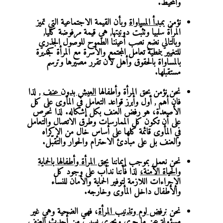
والمحيط.
نؤمن
بمبدأ المساواة
وبأن القيمة الاجتماعية التي تميز
المرأة سلبيا وتثبّت دونيتها, هي قيمة مرفوضة كليا,
وبالتالي نضع نصب أعيننا الطموح للوصول الجذري
للتغيير بنمطية تعامل المجتمع والأسرة مع المرأة كجديرة
بالمساواة بالحقوق وأهل لأن تقرر مصيرها وترسم
مستقبلها.
نحن نؤمن بحق المرأة وأطفالها
العيش بدون عنف
, لذا
فان أهم , أول وأبرز قواعد التعامل في المأوى على كل
الأصعدة، هو رفض العنف بكل إشكاله. لذا نحرص
على أن تكون كل الممارسات وطرق الاتصال والتعامل
في المأوى قائمة كلها على أساس خال من الإكراه
والعنف بل على مبادئ الاحترام والحوار والتقبّل.
نحن نعمل بموجب إيماننا
بحق المرأة وأطفالها بالحماية
والحياة الآمنة،
لذا فأننا ندأب على وجود كل
الإجراءات اللازمة لتوفير
الحماية والأمان للنساء
والأطفال داخل المأوى وخارجه.
نحن
نرفض لوم وتذنيب المرأة
، فهي الضحية وهي غير
مسؤولة عن ما جرى ويجري بسبب من أحدث العنف