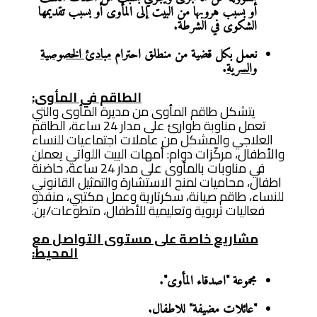
أو بسبب هروبها من البيت إلى المأوى أو بسبب تقديمها
الشكوى في الشرطة.
نعمل بكل قضية من منطلق احترام
مبادئ الخصوصية
والسرية
.
الطاقم في المأوى:
يتشكل طاقم المأوى من مديرة المأوى والتي
تعمل مناوبة طوارئ على مدار 24 ساعة، الطاقم
العلاجي والمشكل من عاملات اجتماعيات للنساء
والأطفال، مركّزات دوام: أمهات البيت اللواتي يعملن
في مناوبات بالمأوى على مدار 24 ساعة، حاضنة
اطفال، محاميات لمنح الاستشارة والتمثيل القانوني
للنساء، طاقم صيانة، سكرتارية وعمل مكتبي، منفذو
فعاليات تربوية وتعليمية للأطفال، متطوعات/ين.
مشاريع خاصة على مستوى التواصل مع
المحيط:
مجموعة "اصدقاء المأوى".
"عائلات مضيفة" للاطفال.