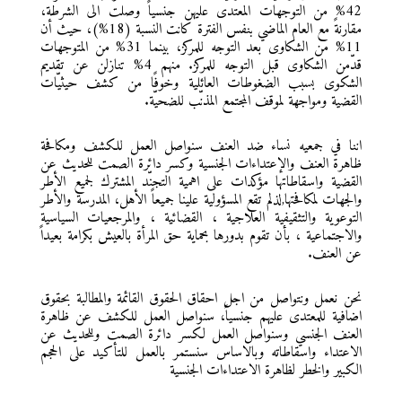
42% من التوجهات المعتدى عليهن جنسياً وصلت الى الشرطة،
مقارنةً مع العام الماضي بنفس الفترة كانت النسبة (18%)، حيث أن
11% من الشكاوى بعد التوجه للمركز، بينما 31% من المتوجهات
قدّمن الشكاوى قبل التوجه للمركز. منهم 4% تنازلن عن تقديم
الشكوى بسبب الضغوطات العائلية وخوفًا من كشف حيثيّات
القضية ومواجهة لموقف المجتمع المذنّب للضحيّة.
اننا في جمعيه نساء ضد العنف سنواصل العمل للكشف ومكافحة
ظاهرة العنف والإعتداءات الجنسية وكسر دائرة الصمت للحديث عن
القضية واسقاطاتها مؤكدات على اهمية التجنّد المشترك لجميع الأطر
والجهات لمكافحتها,لذلم تقع المسؤولية علينا جميعاً الأهل، المدرسة والأطر
التوعوية والتثقيفية العلاجية ، القضائية ، والمرجعيات السياسية
والاجتماعية ، بأن تقوم بدورها بحماية حق المرأة بالعيش بكرامة بعيداً
عن العنف.
نحن نعمل ونتواصل من اجل احقاق الحقوق القائمة والمطالبة بحقوق
اضافية للمعتدى عليهم جنسياً، سنواصل العمل للكشف عن ظاهرة
العنف الجنسي وسنواصل العمل لكسر دائرة الصمت وللحديث عن
الاعتداء واسقاطاته وبالاساس سنستمر بالعمل للتأكيد على الحجم
الكبير والخطر لظاهرة الاعتداءات الجنسية