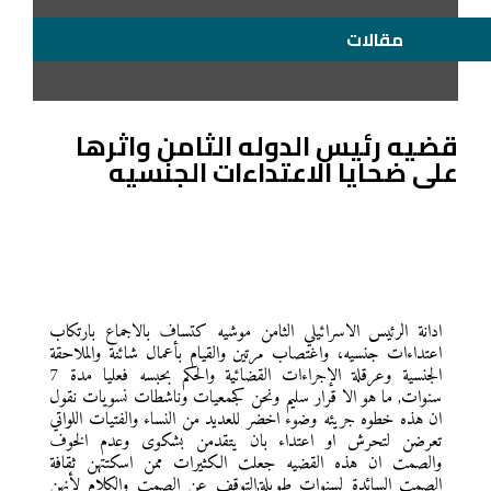
مقالات
قضيه رئيس الدوله الثامن واثرها
على ضحايا الاعتداءات الجنسيه
ادانة الرئيس الاسرائيلي الثامن موشيه كتساف بالاجماع بارتكاب
اعتداءات جنسيه، واغتصاب مرتين والقيام بأعمال شائنة والملاحقة
الجنسية وعرقلة الإجراءات القضائية والحكم بحبسه فعليا مدة 7
سنوات, ما هو الا قرار سليم ونحن كجمعيات وناشطات نسويات نقول
ان هذه خطوه جريئه وضوء اخضر للعديد من النساء والفتيات اللواتي
تعرضن لتحرش او اعتداء بان يتقدمن بشكوى وعدم الخوف
والصمت ان هذه القضيه جعلت الكثيرات ممن اسكتتهن ثقافة
الصمت السائدة لسنوات طويلة,التوقف عن الصمت والكلام لأنهن