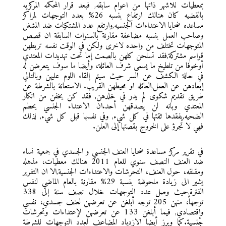
بمعطيات للاشهر ذاتها من اعوام سابقه, فبعد قرار المحكمه المركزيه
بالقضيه كان هنالك ارتفاع بنسبه 26% بعدد التوجهات لمراكز
مساعده ضحايا الاعتداءات الجنسيه,وارتفع عدد المشتكيات ضد المشغل
وصاحب العمل بنسبه مضاعفة مقارنة بالسنوات السابقة ان قصص
المتوجهات تختلف من واحده لاخرى ولكن في الوقت نفسه تربطهن
قواسم مشتركة,فقد تسلحن كلهن بالصمت إما تحت تهديدات المعتدي
أوخوفا من تلطيخ ما يسمى شرف العائلة، وأيضا ما سوف يتعرضن له
في حالة الكشف عن السر حيث سيتم إلقاء اللوم عليهن وبالتالي
إبعادهن عن العمل,العائله او محيطهن القريب. الاستعانة بالشرطة عن
طريق تقديم شكوى لم يدر في خلدهن, فقد كن يخفن من انكار
المعتدي وبانه لن يصدقهن أحد.ان الاعتداء الجنسي يحطم
الضحيه,يفقدها ثقتها في كل شيء, وفي نفسها قبل كل شيء, لذلك
فهي لا تجرؤ على الخروج بقصتها إلى العلن.
في تقرير مركز مساعدة ضحايا العنف الجنسي و الجسدي في جمعية نساء
ضد العنف النصف سنوي للعام 2011 هنالك معطيات، مذهله
ومقلقه، حول العنف، التحرشات والاعتداءات الجنسية,الا ان التفرير
يشير الى زيادة ملحوظة بنسبة 29% مقارنة بالعام الماضي لنفس
الفترة,حيث وصل عدد التوجهات خلال نصف سنة إلى 338
توجهاً، منهن 205 توجه أبلغن عن تعرضهن لعنف جسدي، نفسي
وإقتصادي, فيما أبلغن 133 عن تعرضهن لإعتداءات وتحرشات
جنسية.كما وبرز أيضا الازدياد المضاعف لعدد التوجهات للشرطة