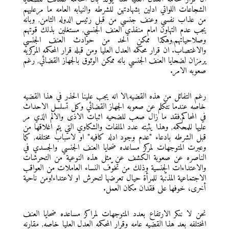
الشجاعات اللواتي ادلين بشهادتهن للشرطه والنيابه العامه ما مرعليهم
من عذاب نفسي وعنف جنسي من قبل رئيس الدوله الثامن, وبانه
يجب عدم التهاون امام منفذي العنف الجنسي, مستغلين بذلك قوتهم
وصلاحياتهم,وهكذا ممكن الحد من حوادث العنف الجنسي
والاغتصاب. ان قرار محكمه العدل العليا ومن قبله قرار المحكمه المركزيه
يرمزان لضحايا العنف الجنسي بانه ممكن الوثوق بالجهاز القضائي, رغم
صعوبه الامر.
رغم التفائل من هذه القضيه,الا انه يجب علينا الحذر في هذا القضيه
خاصه عندما نتكلم عن صعوبه الجهاز القضائي وكل تسلسل الاحداث
في المحاكم,فقد ما زال صعب للضحيه اثبات الاذى والالم الذي مر
عليها للمحكمه, وهذا يثبته عدد الملفات والشكاوي التي يتم اغلاقها من
قبل الشرطه بادعاء "عدم وجود ادله كافيه" او لاسباب مختلفه, كما
وعبرت المتوجهات لمركز مساعده ضحايا العنف الجنسي والجسدي في
الناصره عن صعوبة الكشف عن مثل هذه النوعية من التحرشات
والاعتداءات الجنسية وذلك من تخوّف النساء العاملات من العواقب
الاجتماعية المذنّبة للمرأة حيال تعرضها لتحرش او لاعتداء!ومن ناحية
أخرى، خوفها على فقدان مكان العمل.
نحن لا ننكر الارتفاع بعدد المتوجهات لمراكز مساعده ضحايا العنف
المختلفه بعد هذا القضيه عامه وقرار المحكمه العدل العليا خاصه, مقارنه