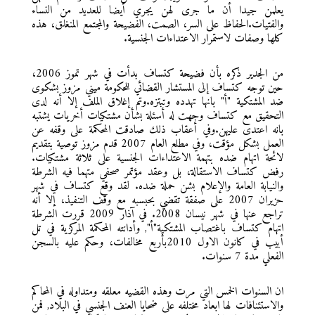
يعلمن جيدا أن ما جرى لهن يجري أيضا للعديد من النساء
والفتيات.الحفاظ على السر، الصمت، الفضيحة والمجتمع المنغلق، هذه
كلها وصفات لاستمرار الاعتداءات الجنسية.
من الجدير ذكره بأن فضيحة كتساف بدأت في شهر تموز 2006،
حين توجه كتساف إلى المستشار القضائي للحكومة ميني مزوز بشكوى
ضد المشتكية "أ" بانها تهدده وتبتزه.وتم إغلاق الملف إلا أنه لدى
التحقيق مع كتساف وجهت له أسئلة بشأن مشتكيات أخريات يشتبه
بانه اعتدى عليهن.وفي أعقاب ذلك صادقت المحكمة على وقفه عن
العمل بشكل مؤقت، وفي مطلع العام 2007 قدم مزوز توصية بتقديم
لائحة اتهام ضده بتهمة الاعتداءات الجنسية على ثلاثة مشتكيات.
رفض كتساف الاستقالة، بل وعقد مؤتمر صحفي متهما فيه الشرطة
والنيابة العامة والإعلام بشن حملة ضده. لقد وقع كتساف في شهر
حزيران 2007 على صفقة تقضي بحبسبه مع وقف التنفيذ، إلا أنه
تراجع عنها في شهر نيسان 2008. في آذار 2009 قررت الشرطة
اتهام كتساف باغتصاب المشتكية"أ", وأدانته المحكمة المركزية في تل
أبيب في كانون الاول 2010بأربع مخالفات، وحكم عليه بالسجن
الفعلي مدة 7 سنوات.
ان السنوات الخمس التي مرت وهذه القضيه معلقه ومتداوله في المحاكم
والاستئنافات لها ابعاد مختلفه على ضحايا العنف الجنسي في البلاد, فمن