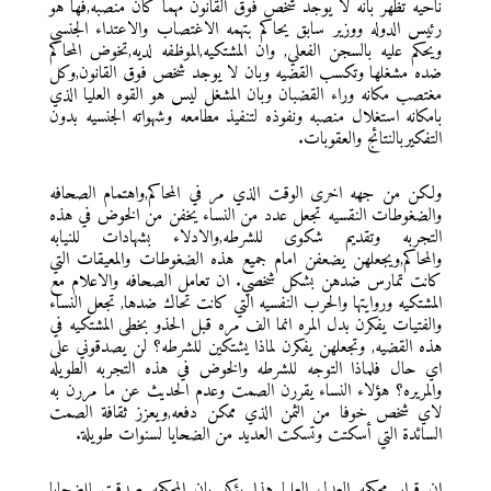
ناحيه تظهر بانه لا يوجد شخص فوق القانون مهما كان منصبه,فها هو
رئيس الدوله ووزير سابق يحاكم بتهمه الاغتصاب والاعتداء الجنسي
ويحكم عليه بالسجن الفعلي, وان المشتكيه,الموظفه لديه,تخوض المحاكم
ضده مشغلها وتكسب القضيه وبان لا يوجد شخص فوق القانون,وكل
مغتصب مكانه وراء القضبان وبان المشغل ليس هو القوه العليا الذي
بامكانه استغلال منصبه ونفوذه لتنفيذ مطامعه وشهواته الجنسيه بدون
التفكيربالنتائج والعقوبات.
ولكن من جهه اخرى الوقت الذي مر في المحاكم,واهتمام الصحافه
والضغوطات النقسيه تجعل عدد من النساء يخفن من الخوض في هذه
التجربه وتقديم شكوى للشرطه,والادلاء بشهادات للنيابه
والمحاكم,ويجعلهن يضعفن امام جميع هذه الضغوطات والمعيقات التي
كانت تمارس ضدهن بشكل شخصي. ان تعامل الصحافه والاعلام مع
المشتكيه وروايتها والحرب النفسيه التي كانت تحاك ضدها, تجعل النساء
والفتيات يفكرن بدل المره انما الف مره قبل الحذو بخطى المشتكيه في
هذه القضيه, وتجعلهن يفكرن لماذا يشتكين للشرطه؟ لن يصدقوني على
اي حال فلماذا التوجه للشرطه والخوض في هذه التجربه الطويله
والمريره؟ هؤلاء النساء يقررن الصمت وعدم الحديث عن ما مررن به
لاي شخص خوفا من الثمن الذي ممكن دفعه,ويعزز ثقافة الصمت
السائدة التي أسكتت وتسكت العديد من الضحايا لسنوات طويلة.
ان قرار محكمه العدل العليا هذا يؤكد بان المحكمه صدقت للضحايا