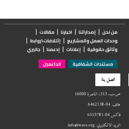
من نحن
إصداراتنا
اخبارنا
مقالات
وحدات العمل والمشاريع
إئتلافات\روابط
وثائق حقوقية
إعلانات
إدعمنا
جاليري
مستندات الشفافية
الداعمين
اتصل بنا:
ص.ب. 313، الناصرة 16000
هاتف: 04-6462138
فاكس 04-6553781
البريد الالكتروني: info@wavo.org