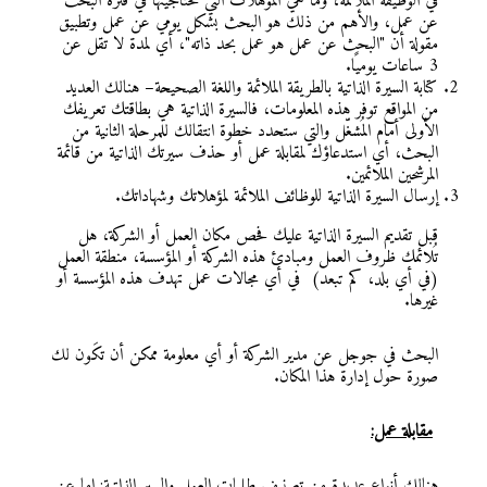
في الوظيفة الملائمة، وما هي المؤهلات التي تحتاجينها في فترة البحث
عن عمل، والأهم من ذلك هو البحث بشكل يومي عن عمل وتطبيق
مقولة أن "البحث عن عمل هو عمل بحد ذاته"، أي لمدة لا تقل عن
3 ساعات يوميًا.
كتابة السيرة الذاتية بالطريقة الملائمة واللغة الصحيحة– هنالك العديد
من المواقع توفر هذه المعلومات، فالسيرة الذاتية هي بطاقتك تعريفك
الأولى أمام المُشغّل والتي ستحدد خطوة انتقالك للمرحلة الثانية من
البحث، أي استدعاؤك لمقابلة عمل أو حذف سيرتك الذاتية من قائمة
المرشحين الملائمين.
إرسال السيرة الذاتية للوظائف الملائمة لمؤهلاتك وشهاداتك.
قبل تقديم السيرة الذاتية عليك فحص مكان العمل أو الشركة، هل
تُلائمك ظروف العمل ومبادئ هذه الشركة أو المؤسسة، منطقة العمل
(في أي بلد، كم تبعد) في أي مجالات عمل تهدف هذه المؤسسة أو
غيرها.
البحث في جوجل عن مدير الشركة أو أي معلومة ممكن أن تكَون لك
صورة حول إدارة هذا المكان.
مقابلة عمل:
هنالك أنواع عديدة من تصنيف طلبات العمل والسير الذاتية: إما عن