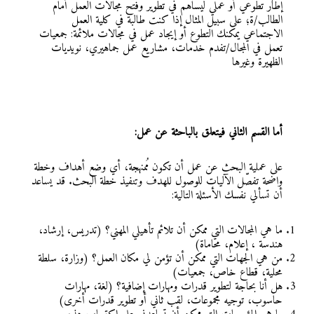
إطار تطوعي أو عمليّ ليساهم في تطوير وفتح مجالات العمل أمام
الطالب/ة؛ على سبيل المثال إذا كنت طالبة في كلية العمل
الاجتماعي يمكنك التطوع أو إيجاد عمل في مجالات ملائمة: جمعيات
تعمل في المجال/تفدم خدمات، مشاريع عمل جماهيري، نويديات
الظهيرة وغيرها
أما القسم الثاني فيتعلق بالباحثة عن عمل:
على عملية البحث عن عمل أن تكون مُمنهجة، أي وضع أهداف وخطة
واضحة تفصّل الآليات للوصول للهدف وتنفيذ خطة البحث. قد يساعد
أن تسألي نفسك الأسئلة التالية:
ما هي المجالات التي ممكن أن تلائم تأهيلي المهني؟ (تدريس، إرشاد،
هندسة ، إعلام، محاماة)
من هي الجهات التي ممكن أن تؤمن لي مكان العمل؟ (وزارة، سلطة
محلية، قطاع خاص، جمعيات)
هل أنا بحاجة لتطوير قدرات ومهارات إضافية؟ (لغة، مهارات
حاسوب، توجيه مجموعات، لقب ثاني أو تطوير قدرات أخرى)