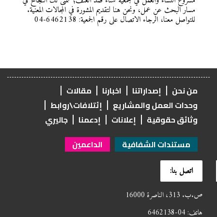
مشروع النساء والعمل في جمعية نساء ضد العنف؛ نتمنى لك النجاح في
مسار البحث عن عمل، ونحن هنا لتقديم المشورة في المجالات المعنية.
للتواصل معنا، الرجاء الاتصال على رقم الجمعية: 6462138-04
من نحن
إصداراتنا
اخبارنا
مقالات
وحدات العمل والمشاريع
إئتلافات\روابط
وثائق حقوقية
إعلانات
إدعمنا
جاليري
مستندات الشفافية
الداعمين
اتصل بنا:
ص.ب. 313، الناصرة 16000
هاتف: 04-6462138