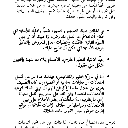
طريق الجهة المُعلنة عن وظيفة شاغرة مباشرةً، أو من خلال مقابلة
عمل شخصية، أو عن طريق شركة خاصة تقوم بتصنيف السير الذاتية
وفق شروط وآليات فحص مختلفة.
في الحالتين عليك التحضير والتجهيز، نفسيًا وعمليًا، للأسئلة التي
ممكن أن تتلائم مع العمل المعروض، لذا عليك أن تراجعي
السيرة الذاتية خاصتك ومتطلبات العمل المعروض والتفكير
بنوعية الأسئلة التي ممكن أن تطرح عليك.
يحبّذ الانتباه للمظهر الخارجي، الاهتمام بملاءمته للمهنة والظهور
بشكل مهني مقبول.
أما في مراكز التقييم والتشخيص، فهنالك عدة مراحل تشمل
امتحانات أو مقابلات جماعية أو شخصية؛ إن كان التصنيف
يجري من خلال هذه المراكز فمن المهم أن تهيئي نفسك لنوعية
الامتحانات المعتمدة والتي تمتد على مدار يوم كامل أحيانًا
(أي ما يقارب الـ8 ساعات). يجدر الاطلاع على مبنى
الامتحانات ومراحلها من خلال كراسات ملائمة أو مواقع
إنترنت تعرض بعض التمارين ذات العلاقة.
نعرض هذه النصائح هنا، للنساء الباحثات عن عمل ضمن نشاطات