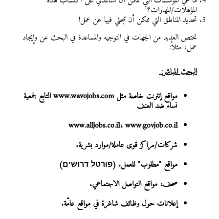
ما هي المؤسسات التي ممكن أن تساعدني على اكتساب هذه
المؤهلات/المهارات؟
تحديد المناطق التي ممكن أن تبحثي فيها عن عمل!
تختص العديد من الجهات في التوجيه والمساعدة في البحث عن وإيجاد
عمل، مثلاً:
البحث المباشر:
مواقع إنترنت خاصة مثل
www.wavojobs.com
التابع لجمعية
نساء ضد العنف
www.alljobs.co.il
،
www.govjob.co.il
شركات/مراكز قوى عاملة/موارد بشرية.
مواقع "مطلوب" للعمل. (פורטל דרושים)
صحف، مواقع التواصل الاجتماعي.
إعلانات حول وظائف شاغرة في مواقع عامّة.