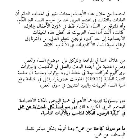
استطعنا من خلال هذه الأبحاث إحداث تغيير في الخطاب الشائع أن
العادات والتقاليد في المجتمع العربي تحد من خروج النساء للحيز العام،
وأنه المتوقع من النساء الاهتمام فقط في شؤون الأطفال والمنزل.
كذلك، أثبتنا أن النساء العربيات قد تخطين هذه المعيقات
الاجتماعية إلى حد كبير، توجّهن للتعليم العالي، بل وأشرنا إلى
ارتفاع نسبة النساء الأكاديميات في الألقاب الثلاثة.
من خلال عملنا في المرافعة والتركيز على موضوع النساء والعمل
وطرح القضية على أجندة البحث والعمل في الكنيست والوزارات
نرى اليوم تحركات مهمة في خطط الدولة بوزاراتها وخاصة أن منظمة
التنمية العالمية (OECD) اشترطت عضوية إسرائيل في المنظمة برفع
نسبة النساء العربيات واليهود المتدينين في سوق العمل.
دور ومسؤولية الدولة هما الأهم في عملية النهوض بالمكانة الاقتصادية
للمجتمع العربي لكن، هنالك
دور مهم أيضًا لكل باحث/ة عن عمل
في كيفية الوصول للمكان المناسب وبالآليات المناسبة.
ما هو دورك كباحثة عن عمل
؟ وهنا أتوجّه بشكل مباشر للنساء
الباحثات عن عمل: