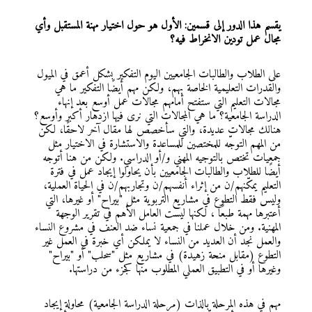
يقسم هذا الدور إلى قسمين: الأول هو حول اختيار مهنة المستقبل وأي
مجال عمل تودين الانخراط فيه؟
على الطلاب والطالبات الجامعيين اليوم التفكير بشكل أعمق في الميول
والقدرات التعليمية الخاصة بهم، ولكن مهم أيضًا التفكير ما هي
مجالات التعليم التي ستفتح أمامهم مجالات عمل أوسع بعد إنهاء
الدراسة الجامعية؟ ما هي المجالات التي نرى فيها ازدهار أكبر وأوسع؟
هنالك مجالات عديدة، والتي سأخصص لها مقال آخر لاحقًا، لكن
من المهم التوجّه للمختصين للمساعدة والاستشارة في الاختيار مثل
جمعيات تختص بالتوجيه المهني و/أو الدراسي. ولكن من هنا أتوجه
أيضًا للطلاب والطالبات الجامعيين بأن يحاولوا إيجاد عمل في فترة
التعليم يمكّنهم/ن من إثراء أنفسهم/ن وتجاربهم/ن في الحياة العملية،
وليس فقط التطوع في مشاريع التربوية مثل "بيراح" أو غيرها، التي
أعتبرها مهمة طبعًا ، لكنها ليست العامل الأهم في تقرير الوجهة
المهنية. ومن خلال عملنا في جمعية نساء ضد العنف في مشروع النساء
والعمل نجد أن العديد من النساء لا يملكن أي خبرة في العمل غير
التطوع (مقابل منحة زهيدة) في مشاريع مثل "سحلب" أو "بيراح"
وغيرها أو في التطبيق العملي المطلوب منها كجزء من دراستها.
مهم في هذه المرحلة بالذات (مرحلة الدراسة الجامعية) محاولة إيجاد