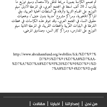
تم تصميم الكراسة بصورة مريحة للنقل والاستعمال وسيتم توزيع ما
يقارب لـ 20 ألف نسخة في المجتمع العربي. في المرحلة الاولى سيتم
التوزيع على اقسام التربية والرفاه في السلطات المحلية العربية، وفي
المراكز الجماهيرية، ومراكز مشروع "مدينة بدون عنف"، وجمعيات
حقوق النساء في المجتمع العربي. وقد تتوفر هذه الكراسات في محطات
الشرطة في البلدات العربية والمحطات القريبة. في المرحلة الثانية سيتم
التوزيع على المدارس، ومراكز كبار السن، وصناديق المرضى.
http://www.abrahamfund.org/webfiles/fck/%D7%97%
D7%95%D7%91%D7%A8%D7%AA-
%D7%A7%D7%A8%D7%9F%20%D7%90%D7%91%D
7%A8%D7%94%D7%9D.pdf
من نحن
إصداراتنا
اخبارنا
مقالات