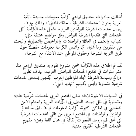
أطلقت مبادرات صندوق ابراهيم كراسّة معلومات جديدة باللّغة
العربية بعنوان ”خدمات الشرطة - حقك المدني“، وذلك بهدف
ايصال خدمات الشرطة للمواطنين العرب. تشمل هذه الكراسّة كل
الخدمات التي تقدمها الشرطة للمواطن وفق مواضيع مختلفة مثل:
الشباب والعنف في العائلة والمواصلات والتراخيص والتصاريح والبحث
عن مفقودين وما شابه. كما وتشمل الكراسة معلومات مفصّلة حول
طرق التوجه للشرطة وحقوق المواطن عند الالتقاء مع الشرطة.
لقد تم اطلاق هذه الكراسّة ضمن مشروع تقوم به صندوق ابراهيم منذ
عشر سنوات في تقديم الخدمات للمواطنين العرب، بهدف تطوير
ادراك وسياسة الشرطة اتجاه المواطنين العرب كجمهور يستحق خدمات
شرطيّة متساوية وليس بكونهم "تهديد أمني".
في السنوات الاخيرة ازداد طلب المجتمع العربي لخدمات شرّطية عادلة
ومتساوية في ظل تصاعد العنف في البلدات العربية وانعدام الامن
الشخصي في اماكن كثيرة. كراسّة المعلومات تهدف الى مساعدة
المواطنين والمواطنات في المجتمع العربي من تلقي الخدمات الشرطيّة
التي تحق لهم، وسد الفجوات القائمة في مجال اللغة وتعزيز مفهوم
الخدمات الشرطّية كحقوق مدنيّة.