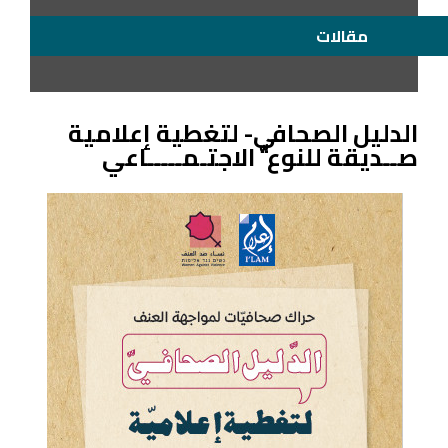
مقالات
الدليل الصحافي- لتغطية إعلامية
صــديقة للنوع ّ الاجتـمـــــاعي