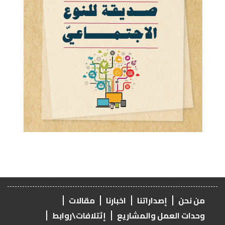
من نحن
إصداراتنا
اخبارنا
مقالات
وحدات العمل والمشاريع
إئتلافات\روابط