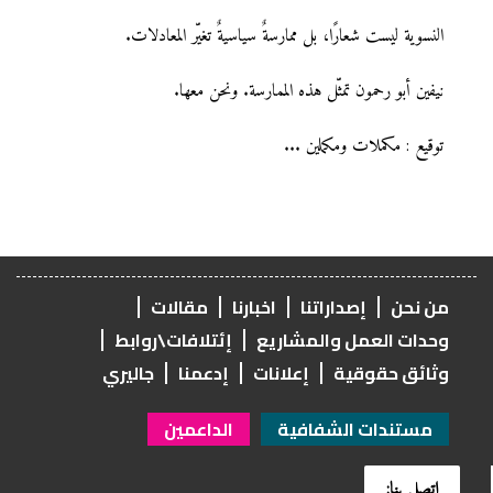
النسوية ليست شعارًا، بل ممارسةٌ سياسيةٌ تغيّر المعادلات.
نيفين أبو رحمون تمثّل هذه الممارسة. ونحن معها.
توقيع : مكملات ومكملين ...
من نحن
إصداراتنا
اخبارنا
مقالات
وحدات العمل والمشاريع
إئتلافات\روابط
وثائق حقوقية
إعلانات
إدعمنا
جاليري
مستندات الشفافية
الداعمين
اتصل بنا: