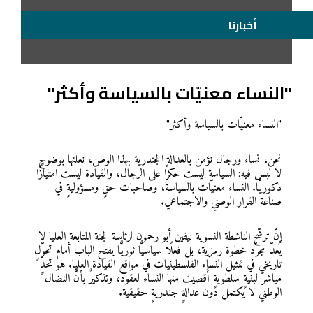
أخبارنا
"النساء معنيّات بالسياسة وأكثر"
"النساء معنيّات بالسياسة وأكثر"
نحن، نساء ورجال نؤمن بالعدالة الجندرية بهذا الوطن، نعلنها بوضوحٍ
لا لبس فيه: السياسة ليست حكرًا على الرجال، والقيادة ليست امتيازًا
ذكوريًّا. النساء معنيّات بالسياسة، وصاحبات حقٍ ومسؤوليةٍ في
صناعة القرار الوطني والاجتماعي.
إنّ ترشّح الناشطة النسوية نيفين أبو رحمون لرئاسة لجنة المتابعة العليا لا
يُعدّ مجرّد خطوة رمزية، بل فعلًا سياسيًّا ثوريًّا يفتح الباب أمام تحوّلٍ
تاريخي في تمثيل النساء الفلسطينيات في مواقع القيادة العليا. هو تحدٍّ
مباشر لبنيةٍ سلطويةٍ أُقصيت منها النساء لعقود، وتذكيرٌ بأنّ النضال
الوطني لا يكتمل دون عدالةٍ جندريةٍ حقيقية.