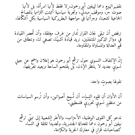
نقف اليوم دعما لنيفين أبو رحمون، لا فقط لأنها امرأة، بل لأنها
صوتٌ حرّ، وموقفٌ مبدئيّ، وتجربةٌ سياسية أثبتت التزامها بالمصالح
الجماعية لشعبنا، وجرأتها في مواجهة البطريركية السياسية بكل أشكالها.
نرفض أن تبقى لجان القرار تُدار من غرفٍ مغلقة، وأن تُحصر القيادة
في دوائر الذكور المتنفذين. نريد قيادة تشبهنا، تُصغي لنا، وتنطلق من
قيم العدالة والمساواة والمقاومة.
إنّ الالتفاف النسوي حول ترشّح أبو رحمون هو إعلان واضح عن جيلٍ
نسويٍّ جديد لا ينتظر الإذن، بل يقتحم الساحة ويعيد تعريفها.
نقولها بصوتٍ واحد:
آن الأوان أن تقود النساء، أن تُسمع أصواتهن، وأن تُرسم السياسات
من منظورٍ نسويٍّ تحرّريٍّ فلسطينيّ.
ندعو كل القوى الوطنية، الأحزاب، والأطر الشعبية إلى تبنّي ترشّح
نيفين أبو رحمون دعمًا للعدالة الجندرية، وتجديدًا للثقة في النساء
كصاحبات قرارٍ في معارك الحرية والكرامة.