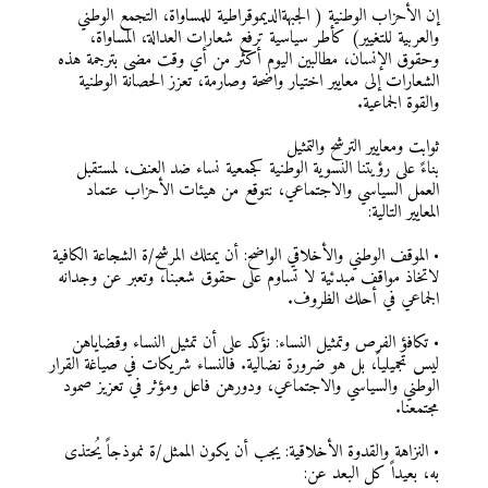
إن الأحزاب الوطنية ( الجبهةالديموقراطية للمساواة، التجمع الوطني
والعربية للتغيير) كأطر سياسية ترفع شعارات العدالة، المساواة،
وحقوق الإنسان، مطالبين اليوم أكثر من أي وقت مضى بترجمة هذه
الشعارات إلى معايير اختيار واضحة وصارمة، تعزز الحصانة الوطنية
والقوة الجماعية.
ثوابت ومعايير الترشح والتمثيل
بناءً على رؤيتنا النسوية الوطنية كجمعية نساء ضد العنف، لمستقبل
العمل السياسي والاجتماعي، نتوقع من هيئات الأحزاب عتماد
المعايير التالية:
• الموقف الوطني والأخلاقي الواضح: أن يمتلك المرشح/ة الشجاعة الكافية
لاتخاذ مواقف مبدئية لا تساوم على حقوق شعبنا، وتعبر عن وجدانه
الجماعي في أحلك الظروف.
• تكافؤ الفرص وتمثيل النساء: نؤكد على أن تمثيل النساء وقضاياهن
ليس تجميلياً، بل هو ضرورة نضالية. فالنساء شريكات في صياغة القرار
الوطني والسياسي والاجتماعي، ودورهن فاعل ومؤثر في تعزيز صمود
مجتمعنا.
• النزاهة والقدوة الأخلاقية: يجب أن يكون الممثل/ة نموذجاً يُحتذى
به، بعيداً كل البعد عن: