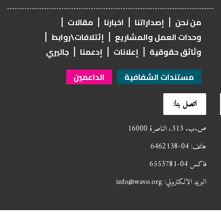
من نحن
إصداراتنا
اخبارنا
مقالات
وحدات العمل والمشاريع
إئتلافات\روابط
وثائق حقوقية
إعلانات
إدعمنا
جاليري
مستندات الشفافية
الداعمين
اتصل بنا:
ص.ب. 313، الناصرة 16000
هاتف: 04-6462138
فاكس 04-6553781
البريد الالكتروني: info@wavo.org