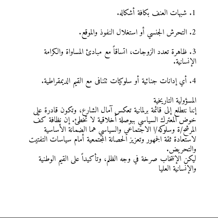
1. شبهات العنف بكافة أشكاله.
2. التحرش الجنسي أو استغلال النفوذ والموقع.
3. ظاهرة تعدد الزوجات، اتساقاً مع مبادئ المساواة والكرامة
الإنسانية.
4. أي إدانات جنائية أو سلوكيات تتنافى مع القيم الديمقراطية.
المسؤولية التاريخية
إننا نتطلع إلى قائمة برلمانية تعكس آمال الشارع، وتكون قادرة على
خوض المعترك السياسي ببوصلة أخلاقية لا تخطئ. إن نظافة كفّ
المرشح/ة وسلوكه/ا الاجتماعي والسياسي هما الضمانة الأساسية
لاستعادة ثقة الجمهور وتعزيز الحصانة المجتمعية أمام سياسات التفتيت
والتحريض.
ليكن الإنتخاب صرخة في وجه الظلم، وتأكيداً على القيم الوطنية
والإنسانية العليا