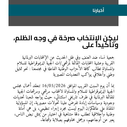
أخبارنا
ليكن الإنتخاب صرخة في وجه الظلم،
وتأكيداً على
جمعية نساء ضد العنف وفي ظل الحديث عن الإنتخابات البرلمانية
القريبة وعشية انتخابات القائمة لمرشحي/ات الجبهة الديموقراطية للسلام
والمساواة تطالب كافة الأحزاب الوطنية الفاعلة في مجتمعنا : نحو تمثيل
وطني وأخلاقي يواكب التحديات المصيرية
بما أن يوم السبت القريب الموافق 16/05/2026 تنعقد أعمال مجلس
الجبهة الديموقراطية للسلام والمساواة لانتخاب مرشحي ومرشحات الجبهة
للقائمة البرلمانية في ظرف تاريخي استثنائي، حيث يواجه شعبنا تحديات
وجودية وسياسات إبادة تفرض علينا تحولات مصيرية. إن المسؤولية
الملقاة على عاتقكم/ن اليوم ليست مجرد إجراء تنظيمي، بل هي أمانة
وطنية وأخلاقية تتطلب دقة متناهية في اختيار من يمثل نبض الناس،
يعبر عن أوجاعهم، ويحمل مخاوفهم بصلابة وشجاعة.