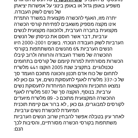
משפיע באופן גדול או באופן בינוני על אפשרות יציאתן
של נשים לשוק העבודה.
יתרה מזו, האגף להכשרה מקצועית במשרד התמ"ת
אינו מקצה מספיק משאבים לפתיחת קורסי הכשרה
מקצועית בחברה הערבית, ולהכוונה מקצועית לנשים
ערביות, דבר אשר חוסם את כניסתן של הנשים
הערביות לשוק העבודה הנוכחי. בשנים 2000-2001 היוו
הנשים הערביות 6% מהנשים המשתתפות בקורסי
ההכשרה של משרד העבודה והרווחה ולרוב קיבלו
הכשרות מסורתיות למרות קיומם של קורסים בתחומים
טכנולוגיים. בתקציב שנת 2005 הוקצו 441 מלש"ח
לתחום של כוח אדם תכנון והכוונה מתוכם הועמד סך
של כ-337 מלש"ח לאגף לתעסוקת נשים, אך גם כאן לא
נמצאו התוכניות וההקצאות המיוחדות לתעסוקת נשים
ערביות. בנוסף, הוקצה סך של 587 מלש"ח לאגף
ההכשרה המקצועית מתוכם כ- 89 מלש"ח מיועדים
לקורסים למבוגרים; גם כאן , לא ברור אם קיימת תוכנית
המיועדת להכשרת נשים ערביות.
לאחר עיון בטבלה אפשר להבחין שרוב הנשים הערביות
משתתפות בקורסי הכשרה מסורתיים, והסיבות לכך
הנם: