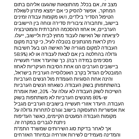
מצב זה, אם בכלל. מהתוצאות שהגענו אליהם בתום
המחקר, אפשר להסיק כי אם יימצא פתרון לשאלת
הטיפול הסדיר בילדים, ו/או מקומות עבודה זמינים
ביישוב, ותחבורה ציבורית סדירה ונוחה בין היישובים
הערביים, אז אחוז ההסכמה החברתית והמוטיבציה
ליציאתה של האישה לעבוד מחוץ לבית וליישוב, ייעלו.
ניתן לראות מהנתונים בטבלה לעיל, כי קרבת מקום
העבודה למקום מגוריה של האישה הנו בעל חשיבות
גדולה בהחלטה בין אם לצאת לעבודה או לא (58.9%
מסכימים במידה רבה). כך שהיעדר אזורי תעשייה
ביישובים הערבים הנו אחת הסיבות העיקריות לאחוז
המובטלים הגדול בקרב האוכלוסייה הערבית בישראל,
והינה אחת הסוגיות העומדת מול הנשים הערביות
בהשתתפותן בשוק העבודה. כשאחוז הנשים הערביות
השייכות לשוק העבודה לא עולה על- 20%, זאת אומרת
ש-80% מהנשים הערביות לא משתתפות בשוק
העבודה. היעדר אזורי תעשייה בישובים הערביים מגביל
את אפשריות התעסוקה בישוב וגורם לתחרות גדולה על
מקומות העבודה המעטים הקיימים, כאשר העדיפות
ניתנת לגברים במקרה זה.
אך לאחר בדיקת סוג השירותים שמשרד התמ"ת
והמדינה מעמידים לשירות אזרחיה ובמיוחד האזרחים