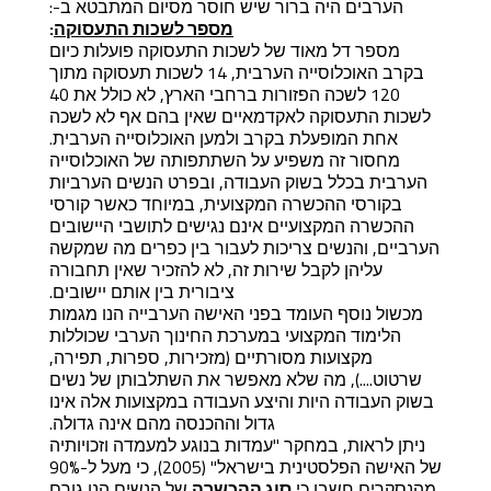
הערבים היה ברור שיש חוסר מסיום המתבטא ב-:
מספר לשכות התעסוקה
:
מספר דל מאוד של לשכות התעסוקה פועלות כיום
בקרב האוכלוסייה הערבית, 14 לשכות תעסוקה מתוך
120 לשכה הפזורות ברחבי הארץ, לא כולל את 40
לשכות התעסוקה לאקדמאיים שאין בהם אף לא לשכה
אחת המופעלת בקרב ולמען האוכלוסייה הערבית.
מחסור זה משפיע על השתתפותה של האוכלוסייה
הערבית בכלל בשוק העבודה, ובפרט הנשים הערביות
בקורסי ההכשרה המקצועית, במיוחד כאשר קורסי
ההכשרה המקצועיים אינם נגישים לתושבי היישובים
הערביים, והנשים צריכות לעבור בין כפרים מה שמקשה
עליהן לקבל שירות זה, לא להזכיר שאין תחבורה
ציבורית בין אותם יישובים.
מכשול נוסף העומד בפני האישה הערבייה הנו מגמות
הלימוד המקצועי במערכת החינוך הערבי שכוללות
מקצועות מסורתיים (מזכירות, ספרות, תפירה,
שרטוט....), מה שלא מאפשר את השתלבותן של נשים
בשוק העבודה היות והיצע העבודה במקצועות אלה אינו
גדול וההכנסה מהם אינה גדולה.
ניתן לראות, במחקר "עמדות בנוגע למעמדה וזכויותיה
של האישה הפלסטינית בישראל" (2005), כי מעל ל-90%
מהנסקרים חשבו כי
סוג ההכשרה
של הנשים הנו גורם