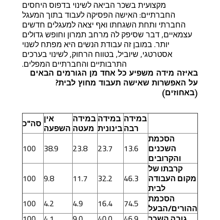
מקצועית בשכר הביאה לשינוי בדפוס היחסים
החברתיים: האישה הפסיקה לעבוד בתוך המעגל
החברתי ותחת השגחתו ואף יצאה למעגלים חדשים
עצמאיים, דבר שסיפק לה מרחב תמרון וחופש גדולים
יותר. במובן זה עבודת הנשים היא מפתח לשנוי
אסטרטגי, שיוביל, בטווח הרחוק, לשינוי בערכים
התרבותיים והחברתיים המפלים.
באיזה מידה משפיע כל אחד מן הגורמים הבאים
על האפשרות שאישה תעבוד מחוץ לבית?
(באחוזים)
במידה
במידה
במידה
אין
סה"כ
רבה
בינונית
מעטה
השפעה
הסכמת
השכנים
13.6
23.7
23.8
38.9
100
והקרובים
קרבתו של
מקום העבודה
46.3
32.2
11.7
9.8
100
לבית
הסכמת
100
4.2
4.9
16.4
74.5
ההורים/הבעל
גובה השכר
46.9
40.0
9.0
4.1
100