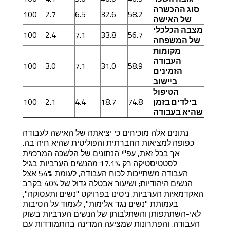
סוג ההכשרה
100
2.7
6.5
32.6
58.2
של האישה
מצבה הכלכלי
100
2.4
7.1
33.8
56.7
של המשפחה
מקומות
העבודה
100
3.0
7.1
31.0
58.9
הזמינים
ביישוב
הטיפול
בילדים בזמן
74.8
18.7
4.4
2.1
100
שהיא בעבודה
נתונים אלה מוכיחים כי יציאתה של האישה לעבודה
כפופה למציאות החברתית והפוליטית שהיא חיה בה.
אך בכל זאת, עפ"י הנתונים של הלשכה המרכזית
לסטטיסטיקה רק 17.1%
מהנשים הערביות בגיל
העבודה משתייכות לכוח העבודה, לעומת 54% אצל
הנשים היהודיות; ושיעור אבטלה גדול של 40% בקרב
האקדמאיות הערביות. ניסינו בפרויקט "נשים ותעסוקה",
בעמותת "נשים נגד אלימות", לעמוד על הסיבות
לאי-השתתפותן והשתלבותן של הנשים הערביות בשוק
העבודה, והפתרונות שמציעה המדינה בהתמודדות עם