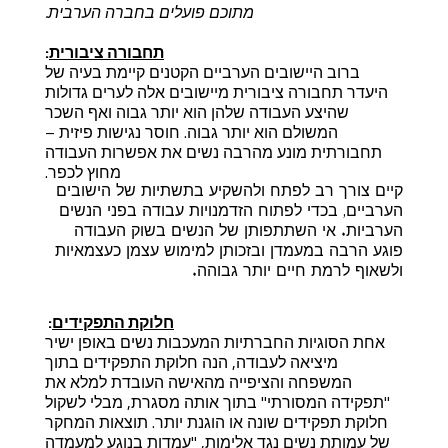
מתוכם פועלים בחברה הערבית.
תחבורה ציבורית
:
ברוב היישובים הערביים הקטנים קיימת בעיה של
היעדר תחבורה ציבורית מיישובים אלה לערים גדולות
שהיצע העבודה שלהן הוא יותר גבוה ואף השכר
המשולם הוא יותר גבוה. חוסר נגישות פיזית –
תחבורתית מונע מהרבה נשים את אפשרות העבודה
מחוץ לכפר.
קיים צורך רב לפתח ולהשקיע בתשתיות של הישובים
הערביים, בכדי לפתוח הזדמנויות עבודה בפני הנשים
הערביות. אי השתתפותן של הנשים בשוק העבודה
פוגע הרבה במעמדן ובזכותן למימוש עצמן כעצמאיות
ולשאוף לרמת חיים יותר גבוהה.
חלוקת התפקידים
:
אחת הסוגיות החברתיות המעכבות נשים באופן ישיר
מיציאה לעבודה, הנה חלוקת התפקידים בתוך
המשפחה והציפייה מהאישה העובדת למלא את
"תפקידה המסורתי" בתוך אותה מסגרת, מבלי לשקול
חלוקת תפקידים שונה או הוגנת יותר. תוצאות המחקר
של עמותת נשים נגד אלימות, "עמדות בנוגע למעמדה