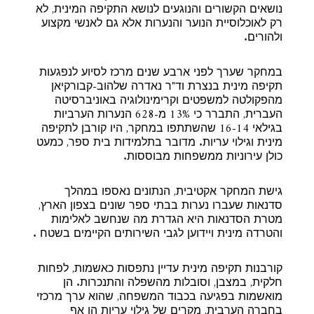
נושאים הקשורים והנוגעים לנושא התקיפה המינית, לא
רק לאוכלוסיית הנוער והנערות אלא גם לאנשי מקצוע
ולהורים.
במחקר שערך לפני ארבע שנים מרכז לסיוע לנפגעות
תקיפה מינית בנצרת וד"ר נאדרה שלהוב-קבורקיאן
מהפקולטה למשפטים וקרימינולוגיה באוניברסיטה
העברית, התברר כי 13% מ-628 הנערות הערביות
בגילאי 16-14 שהשתתפו במחקר, היו קורבן לתקיפה
מינית וגילוי עריות. מדובר בתלמידות בית ספר, כמעט
כולן עירוניות ממשפחות מבוססות.
גישת המחקר אקטיבית, הנתונים נאספו במהלך
סדנאות שעברו נערות בבתי ספר שונים בצפון הארץ,
מטרת הסדנאות היא הגדרת מה שנחשב לאלימות
והטרדה מינית ויידוען לגבי השירותים הקיימים בשטח .
קורבנות תקיפה מינית עדיין נתפסות כאשמות, לפחות
חלקית, במצבן, וסובלות מהשפלה והתנכרות. הן
מואשמות בפגיעה בכבוד המשפחה, שהוא ערך מרכזי
בחברה הערבית, מקרים של גילוי עריות הן אף