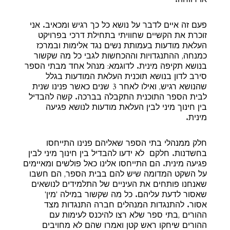
או רווחה.
פעם זה איים לדבר על נושא כל כך רגיש ומכאיב. אני
זוכרת את הקשיים שחוויתי בתחילת דרכי בפרויקט
העלאת מודעות בעמותת נשים נגד אלימות ובמרכז
כמנחה, ההתנגדויות וההכחשות לגבי כל מה שקשור
בנושא תקיפה מינית. לדוגמא: מנהל אחד מבתי הספר
סירב לדון בנושא תוכנית העלאת המודעות בגלל
שהנושא רגיש, ואילו לאחר 3 שנים כאשר פנינו שנית
לבית הספר התוכנית התקבלה בברכה. קשה להבדיל
בין חינוך מיני לבין העלאת מודעות לנושא פגיעה
מינית.
חלק ממנהלי בתי הספר שאליהם פנינו התייחסו
בחשדנות. חלקם לא ידעו להבדיל בין חינוך מיני לבין
פגיעה מינית. הם התייחסו אלינו כאל פולשים ומאיימים
על השקט המדומה שיש להם בבית הספר, הם חשבו
שאנחנו פותחים את העיניים של התלמידים לנושאים
שאסור לדעת עליהם. כל מה שקשור במילה 'מין'
אסור. להתנגדות המנהלים חברה התנגדות מצד
ההורים ,בתי ספר שלא רצו להיכנס לעימות עם
ההורים שיחקו ראש קטן ואמרו שהם לא מחויבים